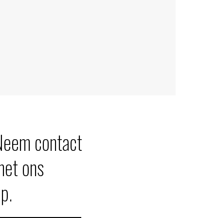
Neem contact
met ons
p.